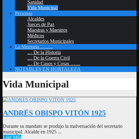
Sanidad
Vida Municipal
Personas
Alcaldes
Jueces de Paz
Maestras y Maestros
Médicos
Secretarios Municipales
La Memoria ……..
… De la Historia
… De la Guerra Civil
… De Casos y Cosas ……
NOTABLES EN HORTALEZA
Vida Municipal
ANDRÉS OBISPO VITÓN 1925
Durante su mandato se produjo la malversación del secretario
municipal. Alcalde en 1925 ...
Leer Más