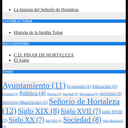
La historia del Señorío de Hortaleza
LA FAMILIA TOBAR
Historia de la familia Tobar
MAS CONTENIDO
C.D. PINAR DE HORTALEZA
El Autor
TEMAS
Ayuntamiento
(11)
Economía
(2)
Educación
(2)
Politica
(4)
servicios
(2)
Escuelas
(1)
Quintas
(1)
Sanidad
(1)
Secretarios
(1)
Señorío de Hortaleza
Servicios Municipales
(2)
(12)
Siglo XIX
(8)
Siglo XVII
(7)
siglo XVIII
Sociedad
(8)
Siglo XX
(7)
(2)
Silo XIX
(1)
Vida Municipal
(1)