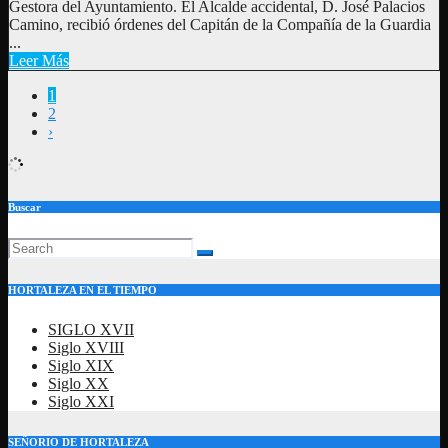
Gestora del Ayuntamiento. El Alcalde accidental, D. José Palacios
Camino, recibió órdenes del Capitán de la Compañía de la Guardia
...
Leer Más
1
2
›
Buscar
HORTALEZA EN EL TIEMPO
SIGLO XVII
Siglo XVIII
Siglo XIX
Siglo XX
Siglo XXI
SEÑORIO DE HORTALEZA