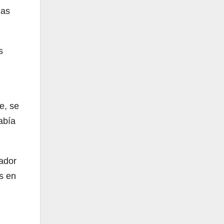
las
s
e, se
abía
nador
os en