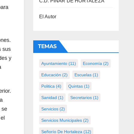
C.D. PINAR DE HORTALEZA
para
El Autor
ones.
TEMAS
s sus
des y
Ayuntamiento
(11)
Economía
(2)
a
Educación
(2)
Escuelas
(1)
Politica
(4)
Quintas
(1)
rior.
Sanidad
(1)
Secretarios
(1)
na
 se
Servicios
(2)
 el
Servicios Municipales
(2)
Señorío De Hortaleza
(12)