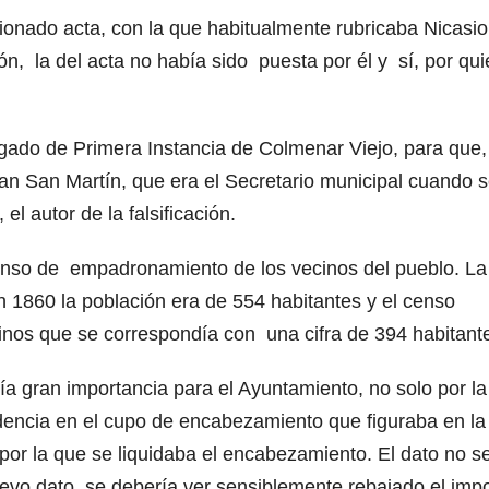
onado acta, con la que habitualmente rubricaba Nicasio
ón, la del acta no había sido puesta por él y sí, por qu
zgado de Primera Instancia de Colmenar Viejo, para que,
uan San Martín, que era el Secretario municipal cuando 
el autor de la falsificación.
censo de empadronamiento de los vecinos del pueblo. La
 1860 la población era de 554 habitantes y el censo
cinos que se correspondía con una cifra de 394 habitant
a gran importancia para el Ayuntamiento, no solo por la
idencia en el cupo de encabezamiento que figuraba en la
por la que se liquidaba el encabezamiento. El dato no s
evo dato, se debería ver sensiblemente rebajado el imp