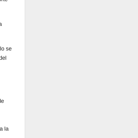
a
lo se
del
de
a la