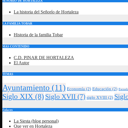
SEÑORIO DE HORTALEZA
La historia del Señorío de Hortaleza
LA FAMILIA TOBAR
Historia de la familia Tobar
MAS CONTENIDO
C.D. PINAR DE HORTALEZA
El Autor
TEMAS
Ayuntamiento
(11)
Economía
(2)
Educación
(2)
Escuel
Siglo XIX
(8)
Siglo XVII
(7)
Sigl
siglo XVIII
(2)
Enlaces
La Siesta (blog personal)
Que ver en Hortaleza