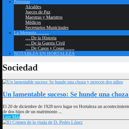
Personas
Alcaldes
Jueces de Paz
Maestras y Maestros
Médicos
Secretarios Municipales
La Memoria ……..
… De la Historia
… De la Guerra Civil
… De Casos y Cosas ……
NOTABLES EN HORTALEZA
Sociedad
Un lamentable suceso: Se hunde una choza 
El 20 de diciembre de 1928 tuvo lugar en Hortaleza un acontecimient
de dos hijos de un matrimonio ...
Leer Más