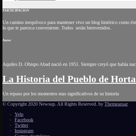
PARTICIPACION
Un camino inequívoco para mantener vivo un blog histórico como éste 
lo que te parezca conveniente. Todos serán bienvenidos.
Autor
Aquiles D. Obispo Abad nació en 1951. Siempre creyó que había nac
La Historia del Pueblo de Horta
Un repaso por los momentos mas significativos de su historia
© Copyright 2020 Newsup. All Rights Reserved. by
Themeansar
Yelp
Facebook
Twitter
Instagram