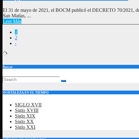
El 31 de mayo de 2021, el BOCM publicó el DECRETO 70/2021, de 26 
San Matías, ...
Leer Más
1
2
›
Buscar
HORTALEZA EN EL TIEMPO
SIGLO XVII
Siglo XVIII
Siglo XIX
Siglo XX
Siglo XXI