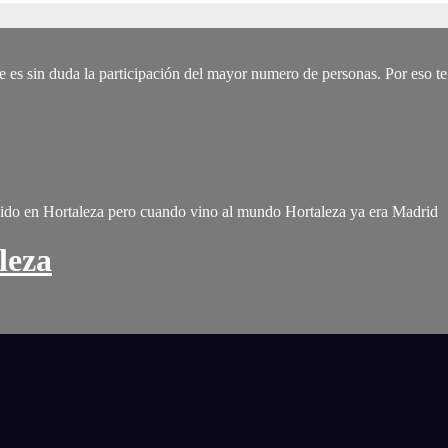
es sin duda la participación del mayor numero de personas. Por eso te 
ido en Hortaleza pero cuando vino al mundo Hortaleza ya era Madrid
leza