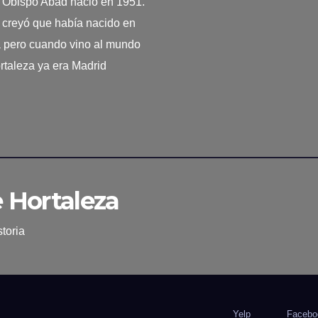
. Obispo Abad nació en 1951.
creyó que había nacido en
a pero cuando vino al mundo
rtaleza ya era Madrid
e Hortaleza
toria
Yelp
Facebo