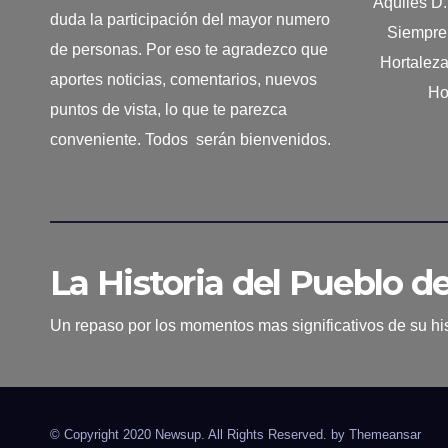
Aquiles D
duda la participación del mayor numero
Siempre 
de personas. Por eso te agradezco que
Hortalez
aportes noticias, comentarios, nuevos
Ho
puntos de vista, lo que te parezca
conveniente. Todos serán bienvenidos.
La Historia del Pueblo d
Un repaso por los momentos mas significativos de su his
© Copyright 2020 Newsup. All Rights Reserved. by
Themeansar