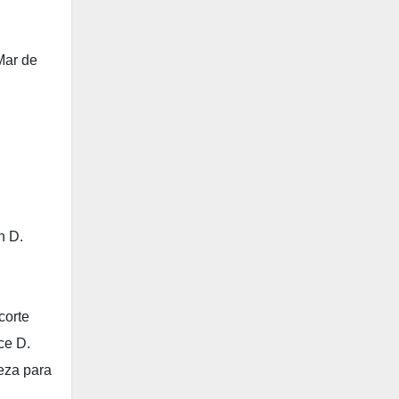
Mar de
n D.
corte
ce D.
leza para