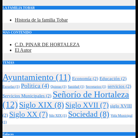
LA FAMILIA TOBAR
Historia de la familia Tobar
MAS CONTENIDO
C.D. PINAR DE HORTALEZA
El Autor
TEMAS
Ayuntamiento
(11)
Economía
(2)
Educación
(2)
Politica
(4)
servicios
(2)
Escuelas
(1)
Quintas
(1)
Sanidad
(1)
Secretarios
(1)
Señorío de Hortaleza
Servicios Municipales
(2)
(12)
Siglo XIX
(8)
Siglo XVII
(7)
siglo XVIII
Sociedad
(8)
Siglo XX
(7)
(2)
Silo XIX
(1)
Vida Municipal
(1)
Enlaces