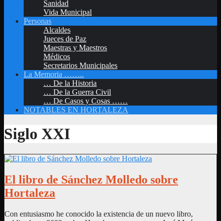
Sanidad
Vida Municipal
Personas
Alcaldes
Jueces de Paz
Maestras y Maestros
Médicos
Secretarios Municipales
La Memoria ……..
… De la Historia
… De la Guerra Civil
… De Casos y Cosas ……
NOTABLES EN HORTALEZA
Siglo XXI
El libro de Sánchez Molledo sobre
Hortaleza
Con entusiasmo he conocido la existencia de un nuevo libro,