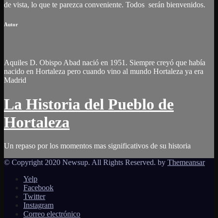
de vista, lo que te parezca conveniente. Todos serán bienvenidos.
Autor
Aquiles D. Obispo Abad nació en 1951. Siempre creyó que había
nacido en Hortaleza pero cuando vino al mundo Hortaleza ya era
Madrid
La Historia del Pueblo de
Hortaleza
Un repaso por los momentos mas significativos de su historia
© Copyright 2020 Newsup. All Rights Reserved. by
Themeansar
Yelp
Facebook
Twitter
Instagram
Correo electrónico