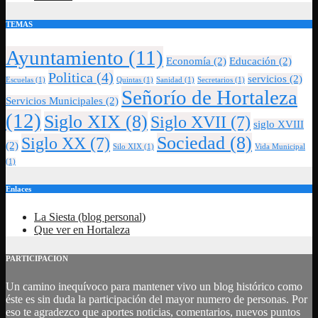
TEMAS
Ayuntamiento
(11)
Economía
(2)
Educación
(2)
Politica
(4)
servicios
(2)
Escuelas
(1)
Quintas
(1)
Sanidad
(1)
Secretarios
(1)
Señorío de Hortaleza
Servicios Municipales
(2)
(12)
Siglo XIX
(8)
Siglo XVII
(7)
siglo XVIII
Sociedad
(8)
Siglo XX
(7)
(2)
Silo XIX
(1)
Vida Municipal
(1)
Enlaces
La Siesta (blog personal)
Que ver en Hortaleza
PARTICIPACION
Un camino inequívoco para mantener vivo un blog histórico como
éste es sin duda la participación del mayor numero de personas. Por
eso te agradezco que aportes noticias, comentarios, nuevos puntos