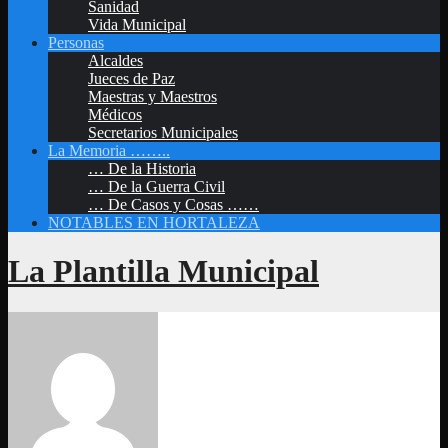
Sanidad
Vida Municipal
Personas
Alcaldes
Jueces de Paz
Maestras y Maestros
Médicos
Secretarios Municipales
La Memoria ……..
… De la Historia
… De la Guerra Civil
… De Casos y Cosas ……
NOTABLES EN HORTALEZA
La Plantilla Municipal