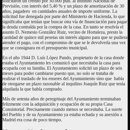
solicitaron un crédito por 30.000 ptas. al Instituto Nacional de
Previsión, con interés del 5,40 % y un plazo de amortización de 30
años, pagadero en cantidades anuales de importe uniforme. La
solicitud fue denegada por parte del Ministerio de Hacienda, lo que
significaba que tenían que buscar otra vía de financiación para pagar
la deuda contraída por la compra de la casa. En tanto se resolvía el
asunto D. Nemesio González Ruiz, vecino de Hortaleza, presto la
cantidad de quince mil pesetas sin interés alguno para que se pudiera
atender el pago, con el compromiso de que se le devolvería una vez
que se consignara en el presupuesto municipal.
En el año 1944 D. Luís López Pando, propietario de la casa donde
estaba el Ayuntamiento les comunicó que necesitaba la casa para
ocuparla con su familia. El Ayuntamiento solicitó un plazo de seis
meses para poder cambiarse puesto que, no solo se trataba de
realizar el traslado de los enseres del Ayuntamiento sino que había
de otorgarse un plazo razonable al inquilino Joaquín Ruiz que tenía
alquilada la que había comprado.
Más de setenta años de peregrinaje del Ayuntamiento terminaban
felizmente con la adquisición y ocupación de su propia Casa
Consistorial. Precisamente cuando menos se necesitaba. La suerte
del Pueblo y de su Ayuntamiento ya estaba echada y su anexión a
Madrid era cosa de poco tiempo.