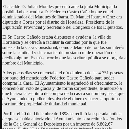
El alcalde D. Julian Morales presentó ante la junta Municipal la
posibilidad de acudir a D. Federico Castro Cañedo que era el
administrador del Marqués de Ibarra. D. Manuel Ibarra y Cruz era
diputado a Cortes por el distrito de Hortaleza, Presidente de la
Diputación Provincial y Secretario del Congreso de los Diputados.
El Sr. Castro Cañedo estaba dispuesto a ayudar a la villa de
Hortaleza y se ofrecía a facilitar la cantidad por la que fue
subastada la Casa Consistorial, como adelanto de fondos sin interés
sobre la cantidad y sin carácter de préstamo ni de operación de
crédito alguno. Es más, acordó que la escritura pública se otorgaría a
nombre del Municipio.
A los pocos días se concretaba el ofrecimiento de las 4.751 pesetas
por parte del mencionado Federico Castro Cañedo para poder
comprar la Casa. El Ayuntamiento le agradeció el ofrecimiento, le
concedió un voto de gracia y, de forma sorprendente, le autorizó a
que hiciera la escritura de compra de la casa a su nombre, hasta que
el Ayuntamiento pudiera devolverle el dinero y hacer la oportuna
escritura de propiedad de titularidad municipal.
Por fin el 20 de Diciembre de 1898 se recibió la esperada noticia
de que se había autorizado al Ayuntamiento para retirar los fondos
de la Caja General de Depósitos por un importe de 6.802,67