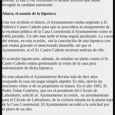
pesetas. El día 25 de Diciembre el alcalde informó que había
recogido la cantidad autorizada
Ahora, el asunto de la hipoteca
Una vez recibido el dinero, el Ayuntamiento estaba urgiendo a D.
Federico Castro Cañedo para que se procediera al otorgamiento de
la escritura pública de la Casa Consistorial al Ayuntamiento como se
había pactado. Un año mas tarde el tema seguía paralizado. La causa
del retraso, en esta ocasión, era la cancelación de una hipoteca con
que estaba gravado el mencionado inmueble, sin que el
Ayuntamiento, ni el Sr. Castro Cañedo tuvieran noticias de ello.
El acreedor hipotecario, además, de entablar un pleito contra el Sr.
Castro Cañedo estaba gestionando la venta de la casa para
indemnizarse de dicha hipoteca.
En esta situación el Ayuntamiento llevaba más de diez años
ocupando la casa sin pagar ningún alquiler. Es más, ejercía las
funciones cómo si de su propietario se tratara. En el año 1905, D.
Pedro Tobar Gutiérrez, que era el presidente del Círculo de
Labradores, solicitó al Ayuntamiento la cesión, en arrendamiento
para el Círculo de Labradores, de la cochera situada en la planta baja
de la Casa Consistorial. El Ayuntamiento accedió a la solicitud por
el plazo de un año.