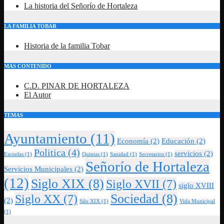
La historia del Señorío de Hortaleza
LA FAMILIA TOBAR
Historia de la familia Tobar
MAS CONTENIDO
C.D. PINAR DE HORTALEZA
El Autor
TEMAS
Ayuntamiento
(11)
Economía
(2)
Educación
(2)
Politica
(4)
servicios
(2)
Escuelas
(1)
Quintas
(1)
Sanidad
(1)
Secretarios
(1)
Señorío de Hortaleza
Servicios Municipales
(2)
(12)
Siglo XIX
(8)
Siglo XVII
(7)
siglo XVIII
Sociedad
(8)
Siglo XX
(7)
(2)
Silo XIX
(1)
Vida Municipal
(1)