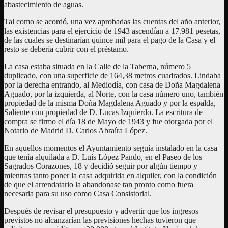
abastecimiento de aguas.
Tal como se acordó, una vez aprobadas las cuentas del año anterior,
las existencias para el ejercicio de 1943 ascendían a 17.981 pesetas,
de las cuales se destinarían quince mil para el pago de la Casa y el
resto se debería cubrir con el préstamo.
La casa estaba situada en la Calle de la Taberna, número 5
duplicado, con una superficie de 164,38 metros cuadrados. Lindaba
por la derecha entrando, al Mediodía, con casa de Doña Magdalena
Aguado, por la izquierda, al Norte, con la casa número uno, también
propiedad de la misma Doña Magdalena Aguado y por la espalda,
Saliente con propiedad de D. Lucas Izquierdo. La escritura de
compra se firmo el día 18 de Mayo de 1943 y fue otorgada por el
Notario de Madrid D. Carlos Abraíra López.
En aquellos momentos el Ayuntamiento seguía instalado en la casa
que tenía alquilada a D. Luís López Pando, en el Paseo de los
Sagrados Corazones, 18 y decidió seguir por algún tiempo y
mientras tanto poner la casa adquirida en alquiler, con la condición
de que el arrendatario la abandonase tan pronto como fuera
necesaria para su uso como Casa Consistorial.
Después de revisar el presupuesto y advertir que los ingresos
previstos no alcanzarían las previsiones hechas tuvieron que