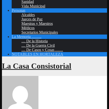
Sanidad
Vida Municipal
Personas
Alcaldes
Jueces de Paz
Maestras y Maestros
Médicos
Secretarios Municipales
La Memoria ……..
… De la Historia
… De la Guerra Civil
… De Casos y Cosas ……
NOTABLES EN HORTALEZA
La Casa Consistorial