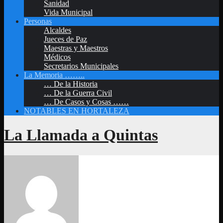
Sanidad
Vida Municipal
Personas
Alcaldes
Jueces de Paz
Maestras y Maestros
Médicos
Secretarios Municipales
La Memoria ……..
… De la Historia
… De la Guerra Civil
… De Casos y Cosas ……
NOTABLES EN HORTALEZA
La Llamada a Quintas