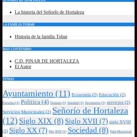
SEÑORIO DE HORTALEZA
La historia del Señorío de Hortaleza
LA FAMILIA TOBAR
Historia de la familia Tobar
MAS CONTENIDO
C.D. PINAR DE HORTALEZA
El Autor
TEMAS
Ayuntamiento
(11)
Economía
(2)
Educación
(2)
Politica
(4)
servicios
(2)
Escuelas
(1)
Quintas
(1)
Sanidad
(1)
Secretarios
(1)
Señorío de Hortaleza
Servicios Municipales
(2)
(12)
Siglo XIX
(8)
Siglo XVII
(7)
siglo XVIII
Sociedad
(8)
Siglo XX
(7)
(2)
Silo XIX
(1)
Vida Municipal