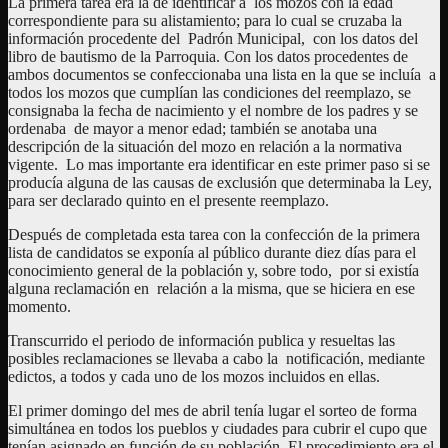
La primera tarea era la de identificar a los mozos con la edad
correspondiente para su alistamiento; para lo cual se cruzaba la
información procedente del Padrón Municipal, con los datos del
libro de bautismo de la Parroquia. Con los datos procedentes de
ambos documentos se confeccionaba una lista en la que se incluía a
todos los mozos que cumplían las condiciones del reemplazo, se
consignaba la fecha de nacimiento y el nombre de los padres y se
ordenaba de mayor a menor edad; también se anotaba una
descripción de la situación del mozo en relación a la normativa
vigente. Lo mas importante era identificar en este primer paso si se
producía alguna de las causas de exclusión que determinaba la Ley,
para ser declarado quinto en el presente reemplazo.
Después de completada esta tarea con la confección de la primera
lista de candidatos se exponía al público durante diez días para el
conocimiento general de la población y, sobre todo, por si existía
alguna reclamación en relación a la misma, que se hiciera en ese
momento.
Transcurrido el periodo de información publica y resueltas las
posibles reclamaciones se llevaba a cabo la notificación, mediante
edictos, a todos y cada uno de los mozos incluidos en ellas.
El primer domingo del mes de abril tenía lugar el sorteo de forma
simultánea en todos los pueblos y ciudades para cubrir el cupo que
tenían asignado en función de su población. El procedimiento era el