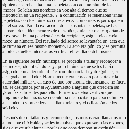
siguiente: se rellenaba una papeleta con cada nombre de los
mozos. Se leían sus nombres en voz alta al tiempo que se
introducían en un recipiente. Y, a continuación se rellenaban tantas
papeletas, con los números correlativos, cómo mozos participaban
en el sorteo. Para la extracción de las distintas papeletas, se hacía
llamar a dos niños menores de diez años, quienes se encargarían de
ir extrayendo una papeleta de cada recipiente, asignando a cada
mozo un número. Del resultado del sorteo se levantaba un acta que
se firmaba en ese mismo momento. El acto era público y se permitía
a todos aquellos interesados verificar el resultado del mismo.
En la siguiente sesión municipal se procedía a tallar y reconocer a
los mozos, identificándoles ya por el número que se les había
asignado con anterioridad. De acuerdo con la Ley de Quintas, se
designaba un tallador. Normalmente era enviado por parte de la
autoridad militar y, en caso de que por alguna circunstancia no fuera
así, se designaba por el Ayuntamiento a alguien que ofreciera las
garantías suficientes para ello. El médico debía verificar que
ninguno de los mozos se encontraba incapacitado para su definitivo
alistamiento y proceder así al llamamiento y clasificación de los
soldados.
Después de ser tallados y reconocidos, los mozos eran llamados uno
a uno ante el Alcalde y se les invitaba a que expresaran las razones,
si es que existía alguna, por las que consideraban su exclusión