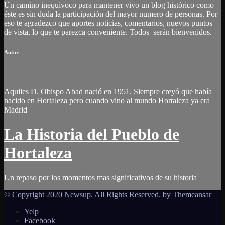
Un camino inequívoco para mantener vivo un blog histórico como
éste es sin duda la participación del mayor numero de personas. Por
eso te agradezco que aportes noticias, comentarios, nuevos puntos
de vista, lo que te parezca conveniente. Todos serán bienvenidos.
Autor
Aquiles D. Obispo Abad nació en 1951. Siempre creyó que había
nacido en Hortaleza pero cuando vino al mundo Hortaleza ya era
Madrid
La Historia del Pueblo de
Hortaleza
Un repaso por los momentos mas significativos de su historia
© Copyright 2020 Newsup. All Rights Reserved. by
Themeansar
Yelp
Facebook