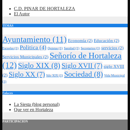
C.D. PINAR DE HORTALEZA
El Autor
TEMAS
Ayuntamiento
(11)
Economía
(2)
Educación
(2)
Politica
(4)
servicios
(2)
Escuelas
(1)
Quintas
(1)
Sanidad
(1)
Secretarios
(1)
Señorío de Hortaleza
Servicios Municipales
(2)
(12)
Siglo XIX
(8)
Siglo XVII
(7)
siglo XVIII
Sociedad
(8)
Siglo XX
(7)
(2)
Silo XIX
(1)
Vida Municipal
(1)
Enlaces
La Siesta (blog personal)
Que ver en Hortaleza
PARTICIPACION