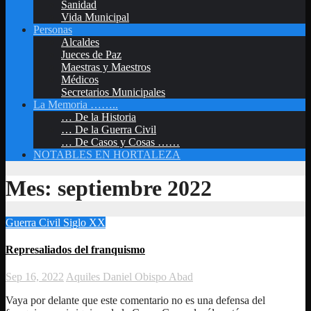
Sanidad
Vida Municipal
Personas
Alcaldes
Jueces de Paz
Maestras y Maestros
Médicos
Secretarios Municipales
La Memoria ……..
… De la Historia
… De la Guerra Civil
… De Casos y Cosas ……
NOTABLES EN HORTALEZA
Mes:
septiembre 2022
Guerra Civil
Siglo XX
Represaliados del franquismo
Sep 16, 2022
Aquiles Daniel Obispo Abad
Vaya por delante que este comentario no es una defensa del