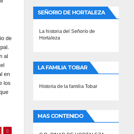
al
SEÑORIO DE HORTALEZA
La historia del Señorío de
io de
Hortaleza
pal.
n al
el
LA FAMILIA TOBAR
al en
e los
Historia de la familia Tobar
 que
MAS CONTENIDO