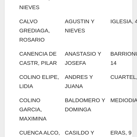
NIEVES
CALVO
AGUSTIN Y
IGLESIA, 
GREDIAGA,
NIEVES
ROSARIO
CANENCIA DE
ANASTASIO Y
BARRION
CASTR, PILAR
JOSEFA
14
COLINO ELIPE,
ANDRES Y
CUARTEL
LIDIA
JUANA
COLINO
BALDOMERO Y
MEDIODIA
GARCIA,
DOMINGA
MAXIMINA
CUENCA ALCO,
CASILDO Y
ERAS, 9