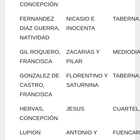
CONCEPCIÓN
FERNANDEZ
NICASIO E
TABERNA,
DIAZ GUERRA,
INOCENTA
NATIVIDAD
GIL ROQUERO,
ZACARIAS Y
MEDIODIA
FRANCISCA
PILAR
GONZALEZ DE
FLORENTINO Y
TABERNA,
CASTRO,
SATURNINA
FRANCISCA
HERVAS,
JESUS
CUARTEL,
CONCEPCIÓN
LUPION
ANTONIO Y
FUENCAR