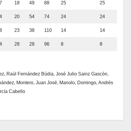
7
18
49
88
25
25
4
20
54
74
24
24
8
23
38
110
14
14
4
28
28
96
8
8
pez, Raúl Fernández Búdia, José Julio Sainz Gascón,
rnández, Montero, Juan José, Manolo, Domingo, Andrés
rcía Cabello