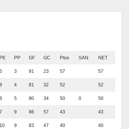
PE
PP
GF
GC
Ptos
SAN
NET
5
3
91
23
57
57
8
4
81
32
52
52
8
5
80
34
50
0
50
7
9
86
57
43
43
10
9
83
47
40
40