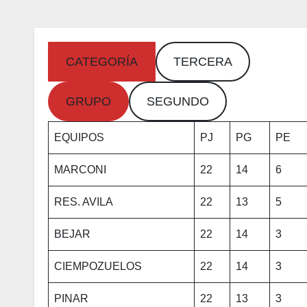
CATEGORÍA
TERCERA
GRUPO
SEGUNDO
EQUIPOS
PJ
PG
PE
MARCONI
22
14
6
RES. AVILA
22
13
5
BEJAR
22
14
3
CIEMPOZUELOS
22
14
3
PINAR
22
13
3