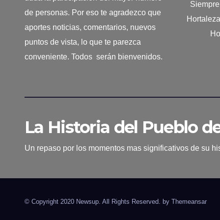
Siempre 
de personas. Por eso te agradezco que
Hortalez
aportes noticias, comentarios, nuevos
Ho
puntos de vista, lo que te parezca
conveniente. Todos serán bienvenidos.
La Historia del Pueblo d
Un repaso por los momentos mas significativos de su his
© Copyright 2020 Newsup. All Rights Reserved. by
Themeansar