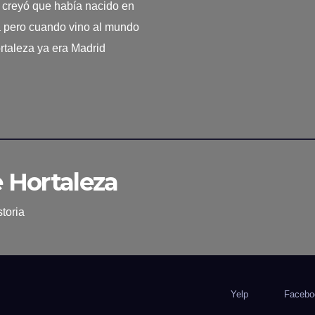
creyó que había nacido en
a pero cuando vino al mundo
rtaleza ya era Madrid
e Hortaleza
toria
Yelp
Facebo