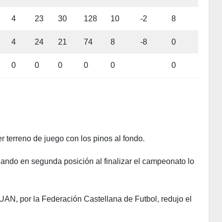
4
23
30
128
10
-2
8
4
24
21
74
8
-8
0
0
0
0
0
0
0
r terreno de juego con los pinos al fondo.
ndo en segunda posición al finalizar el campeonato lo
UAN, por la Federación Castellana de Futbol, redujo el