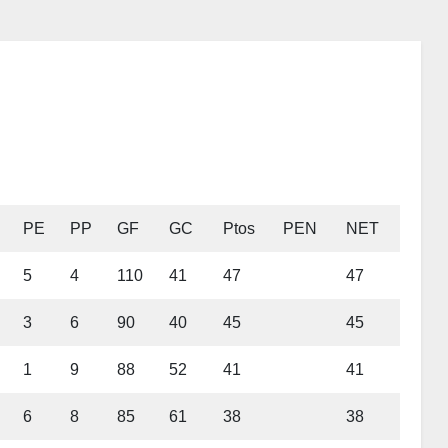
PE
PP
GF
GC
Ptos
PEN
NET
5
4
110
41
47
47
3
6
90
40
45
45
1
9
88
52
41
41
6
8
85
61
38
38