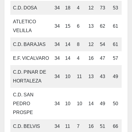
C.D. DOSA
34
18
4
12
73
53
58
ATLETICO
34
15
6
13
62
61
51
VELILLA
C.D. BARAJAS
34
14
8
12
54
61
50
E.F. VICALVARO
34
14
4
16
47
57
46
C.D. PINAR DE
34
10
11
13
43
49
41
HORTALEZA
C.D. SAN
PEDRO
34
10
10
14
49
50
40
PROSPE
C.D. BELVIS
34
11
7
16
51
66
40