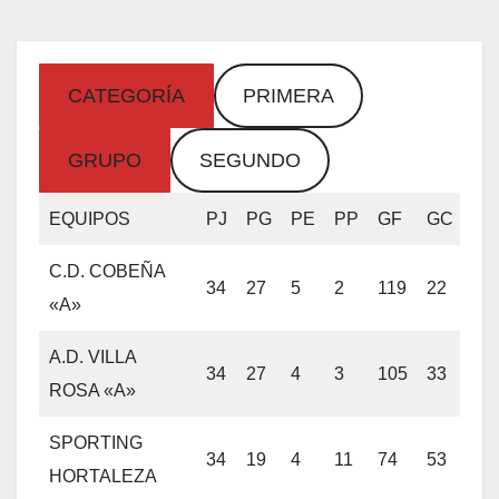
CATEGORÍA
PRIMERA
GRUPO
SEGUNDO
EQUIPOS
PJ
PG
PE
PP
GF
GC
Pto
C.D. COBEÑA
34
27
5
2
119
22
86
«A»
A.D. VILLA
34
27
4
3
105
33
85
ROSA «A»
SPORTING
34
19
4
11
74
53
61
HORTALEZA