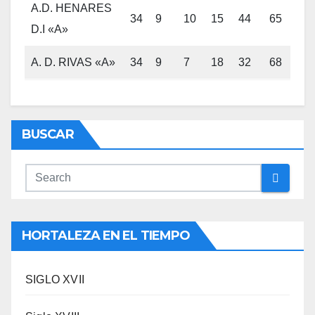
A.D. HENARES
34
9
10
15
44
65
37
D.I «A»
A. D. RIVAS «A»
34
9
7
18
32
68
34
BUSCAR
HORTALEZA EN EL TIEMPO
SIGLO XVII