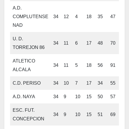
A.D.
COMPLUTENSE
34
12
4
18
35
47
40
NAD
U. D.
34
11
6
17
48
70
39
TORREJON 86
ATLETICO
34
11
5
18
56
91
38
ALCALA
C.D. PERISO
34
10
7
17
34
55
37
A.D. NAYA
34
9
10
15
50
57
37
ESC. FUT.
34
9
10
15
51
69
37
CONCEPCION