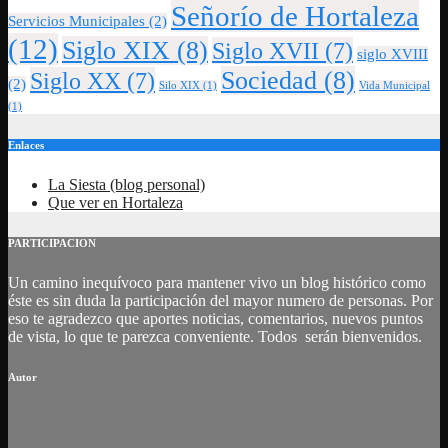
Señorío de Hortaleza
Servicios Municipales
(2)
(12)
Siglo XIX
(8)
Siglo XVII
(7)
siglo XVIII
Sociedad
(8)
Siglo XX
(7)
(2)
Silo XIX
(1)
Vida Municipal
(1)
Enlaces
La Siesta (blog personal)
Que ver en Hortaleza
PARTICIPACION
Un camino inequívoco para mantener vivo un blog histórico como
éste es sin duda la participación del mayor numero de personas. Por
eso te agradezco que aportes noticias, comentarios, nuevos puntos
de vista, lo que te parezca conveniente. Todos serán bienvenidos.
Autor