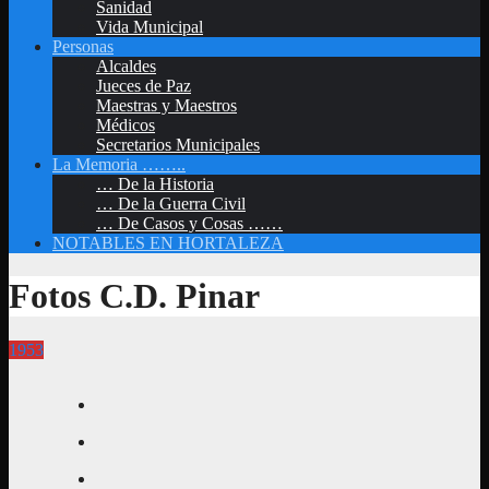
Sanidad
Vida Municipal
Personas
Alcaldes
Jueces de Paz
Maestras y Maestros
Médicos
Secretarios Municipales
La Memoria ……..
… De la Historia
… De la Guerra Civil
… De Casos y Cosas ……
NOTABLES EN HORTALEZA
Fotos C.D. Pinar
1953