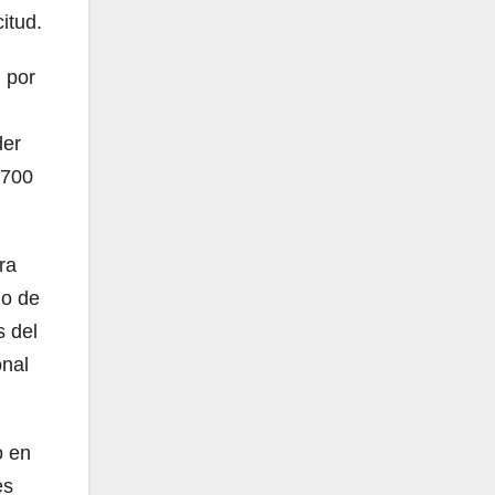
itud.
, por
der
 700
ra
io de
s del
onal
o en
es