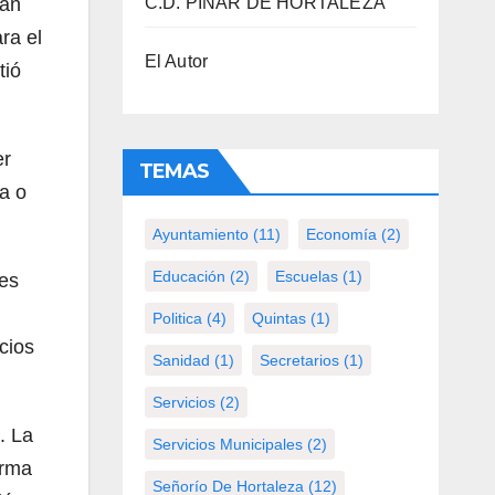
ían
C.D. PINAR DE HORTALEZA
ra el
El Autor
tió
er
TEMAS
ba o
Ayuntamiento
(11)
Economía
(2)
Educación
(2)
Escuelas
(1)
mes
Politica
(4)
Quintas
(1)
cios
Sanidad
(1)
Secretarios
(1)
Servicios
(2)
. La
Servicios Municipales
(2)
orma
Señorío De Hortaleza
(12)