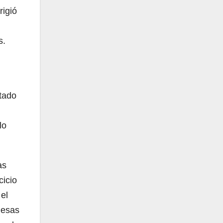
rigió
s.
itado
lo
as
cicio
 el
Pesas