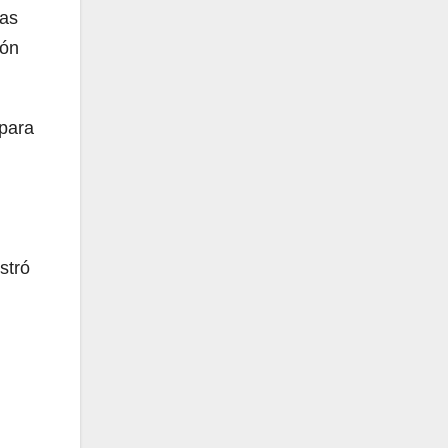
las
ión
 para
stró