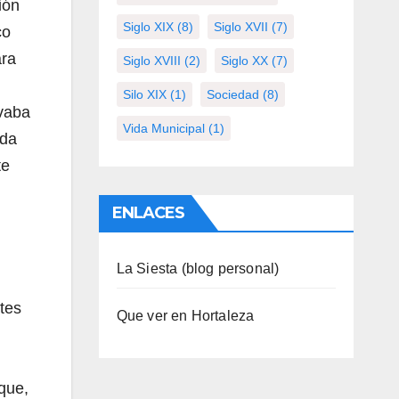
ión
Siglo XIX
(8)
Siglo XVII
(7)
co
ara
Siglo XVIII
(2)
Siglo XX
(7)
Silo XIX
(1)
Sociedad
(8)
evaba
Vida Municipal
(1)
ada
nte
ENLACES
La Siesta (blog personal)
ites
Que ver en Hortaleza
que,