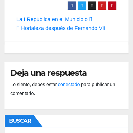
Navegación
La I República en el Municipio
de
Hortaleza después de Fernando VII
entradas
Deja una respuesta
Lo siento, debes estar
conectado
para publicar un
comentario.
BUSCAR